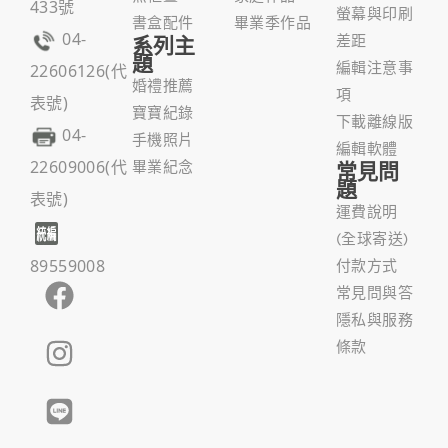
433號
螢幕與印刷
書盒配件
畢業季作品
04-
系列主
差距
題
編輯注意事
22606126(代
婚禮推薦
項
表號)
寶寶紀錄
下載離線版
04-
手機照片
編輯軟體
22609006(代
畢業紀念
常見問
題
表號)
運費說明
(全球寄送)
89559008
付款方式
常見問與答
隱私與服務
條款