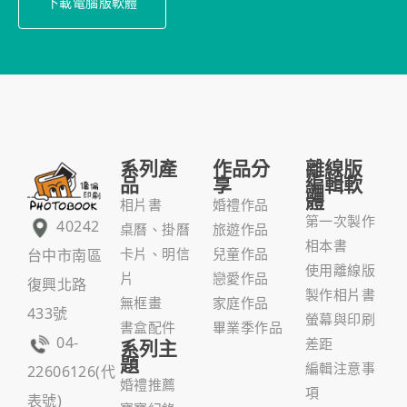
下載電腦版軟體
系列產
作品分
離線版
品
享
編輯軟
體
相片書
婚禮作品
第一次製作
40242
桌曆、掛曆
旅遊作品
相本書
台中市南區
卡片、明信
兒童作品
使用離線版
片
戀愛作品
復興北路
製作相片書
無框畫
家庭作品
433號
螢幕與印刷
書盒配件
畢業季作品
04-
系列主
差距
題
編輯注意事
22606126(代
婚禮推薦
項
表號)