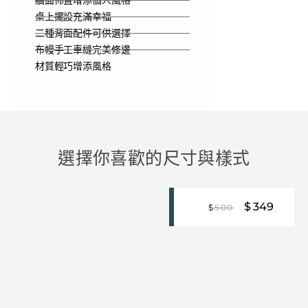
牆面佈置增添個人風格
桌上擺設充滿幸福
二種背面配件可供選擇
布幔手工車縫完美修邊
材質輕巧增添風格
選擇你喜歡的尺寸與樣式
$
349
$
500