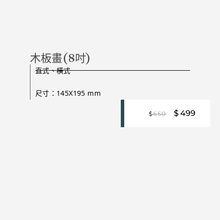
木板畫(8吋)
直式、橫式
尺寸：145X195 mm
$
499
$
650