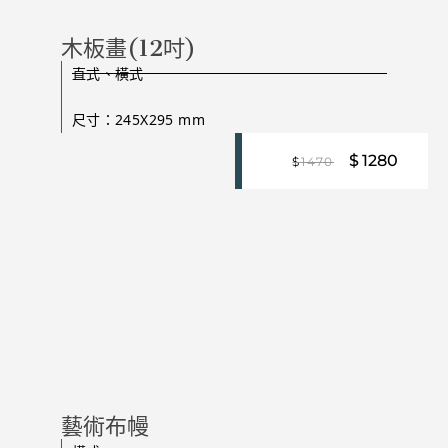
木板畫(12吋)
直式、橫式
尺寸：245X295 mm
$
1280
$
1470
藝術布幔