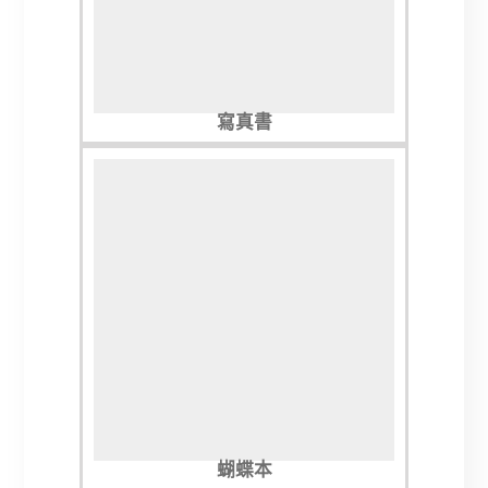
寫真書
蝴蝶本