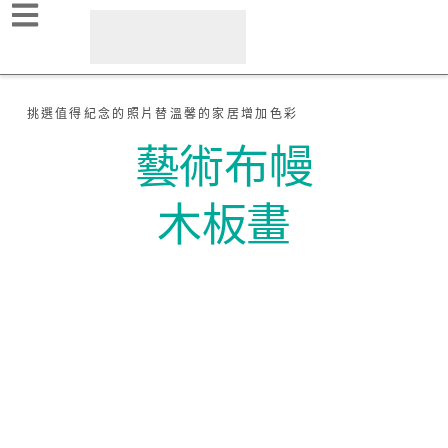
挑選值得紀念的照片替溫馨的家居增加色彩
藝術布幔
木板畫