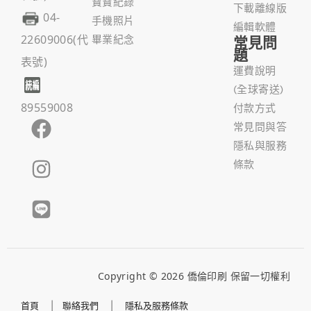
寶寶紀錄
下載離線版
04-
手機照片
編輯軟體
22609006(代
畢業紀念
常見問
題
表號)
運費說明
(全球寄送)
89559008
付款方式
常見問與答
隱私與服務
條款
Copyright © 2026 僑倫印刷 保留一切權利
首頁
|
聯絡我們
|
隱私及服務條款