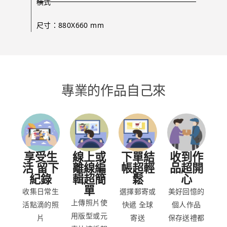
橫式
尺寸：880X660 mm
專業的作品自己來
享受生
線上或
下單結
收到作
活 留下
離線編
帳超輕
品超開
紀錄
輯超簡
鬆
心
單
收集日常生
選擇郵寄或
美好回憶的
上傳照片使
活點滴的照
快遞 全球
個人作品
用版型或元
片​
寄送
保存送禮都