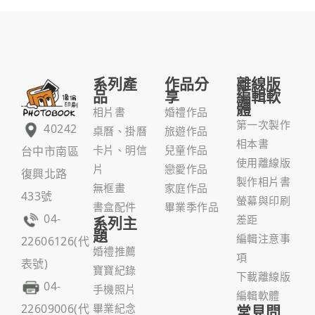
系列產
作品分
離線版
品
享
編輯軟
體
相片書
婚禮作品
第一次製作
40242
桌曆、掛曆
旅遊作品
相本書
台中市南區
卡片、明信
兒童作品
使用離線版
片
戀愛作品
復興北路
製作相片書
無框畫
家庭作品
433號
螢幕與印刷
書盒配件
畢業季作品
04-
系列主
差距
題
編輯注意事
22606126(代
婚禮推薦
項
表號)
寶寶紀錄
下載離線版
04-
手機照片
編輯軟體
22609006(代
畢業紀念
常見問