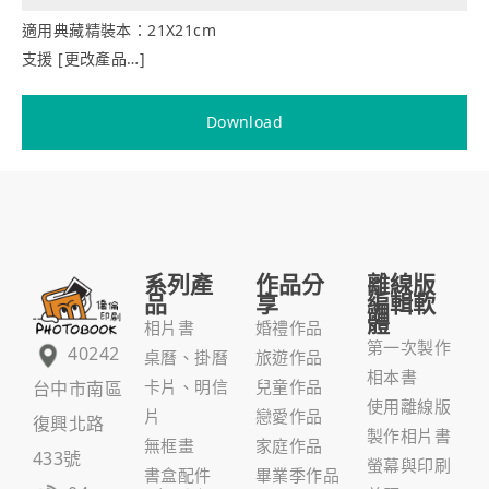
適用典藏精裝本：21X21cm
支援 [更改產品…]
Download
系列產
作品分
離線版
品
享
編輯軟
體
相片書
婚禮作品
第一次製作
40242
桌曆、掛曆
旅遊作品
相本書
台中市南區
卡片、明信
兒童作品
使用離線版
片
戀愛作品
復興北路
製作相片書
無框畫
家庭作品
433號
螢幕與印刷
書盒配件
畢業季作品