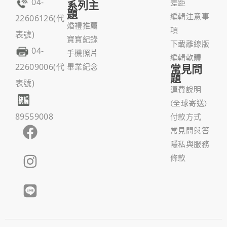
04-
系列主
差距
題
編輯注意事
22606126(代
婚禮推薦
項
表號)
寶寶紀錄
下載離線版
04-
手機照片
編輯軟體
22609006(代
畢業紀念
常見問
題
表號)
運費說明
(全球寄送)
89559008
付款方式
常見問與答
隱私與服務
條款