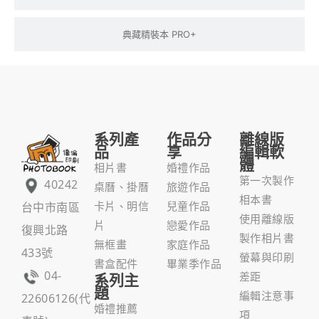
典藏精裝本 PRO+
系列產
作品分
離線版
品
享
編輯軟
體
相片書
婚禮作品
第一次製作
40242
桌曆、掛曆
旅遊作品
相本書
台中市南區
卡片、明信
兒童作品
使用離線版
片
戀愛作品
復興北路
製作相片書
無框畫
家庭作品
433號
螢幕與印刷
書盒配件
畢業季作品
04-
系列主
差距
題
編輯注意事
22606126(代
婚禮推薦
項