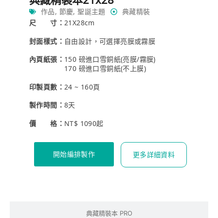
作品
,
節慶
,
聖誕主題
典藏精裝
尺 寸：
21X28cm
封面樣式：
自由設計，可選擇亮膜或霧膜
內頁紙張：
150 磅進口雪銅紙(亮膜/霧膜)
170 磅進口雪銅紙(不上膜)
印製頁數：
24 ~ 160頁
製作時間：
8天
價 格：
NT$ 1090起
開始編排製作
更多詳細資料
典藏精裝本 PRO