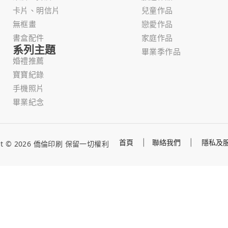
卡片、明信片
兒童作品
無框畫
戀愛作品
書盒配件
家庭作品
系列主題
畢業季作品
婚禮推薦
寶寶紀錄
手機照片
畢業紀念
首頁
|
聯絡我們
|
隱私及
ght © 2026 僑倫印刷 保留一切權利