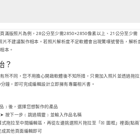
版照片為例，28公分至少需2850×2850像素以上、21公分至少需
素以下照片不建議製作相本。若照片解析度不足軟體會出現驚嘆號警告，解析
製相本。
始？
體有所不同，您不用擔心開啟軟體後不知所措，只需加入照片並透過拖拉
0分鐘，即可完成編輯設計立即擁有專屬相片書。
建立新作品﹞後，選擇您想製作的產品
 ➤ 按下一步﹝跳過精靈﹞並輸入作品名稱
樣式拖拉至中間編輯區，再從左邊挑選照片拖拉至「☒ 圖框」裡面(點兩
完成其他頁面編輯即可