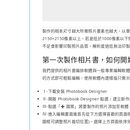
製作的相本尺寸越大所需照片畫素也越大，以單頁滿
2150×2150像素以上，若是低於1000像
不足會影響印製照片品質，解析度過低無法印
第一次製作相片書，如何開
我們提供的相片書編排軟體與一般專業編輯軟
的方式即可輕鬆編輯，使用軟體內建樣版只需3
Ⅰ-下載安裝 Photobook Designer
Ⅱ-開啟 Photobook Designer 點選﹝
Ⅲ-點選「✚ 圖案」將要製作的照片添加至軟體
Ⅳ-進入編輯畫面後首先從下方選擇喜歡的頁面
圖框可調整照片裁切位置)，選擇上方頁面依序